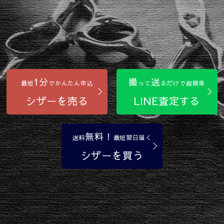
1分
撮
送
最短
でかんたん申込
って
るだけで超簡単
シザーを売る
LINE査定する
無料！
送料
最短翌日届く
シザーを買う