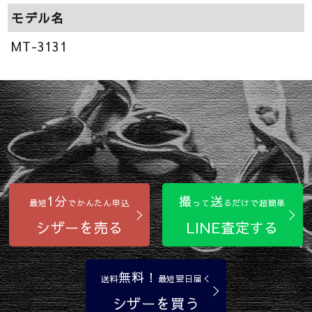
モデル名
MT-3131
1分
撮
送
最短
でかんたん申込
って
るだけで超簡単
シザーを売る
LINE査定する
無料！
送料
最短翌日届く
シザーを買う