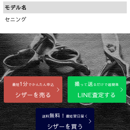
モデル名
セニング
1分
撮
送
最短
でかんたん申込
って
るだけで超簡単
シザーを売る
LINE査定する
無料！
送料
最短翌日届く
シザーを買う