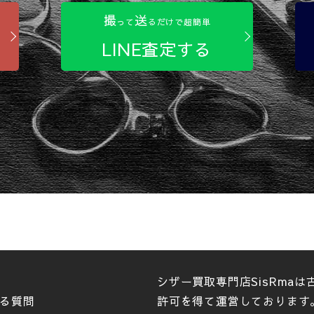
撮
送
って
るだけで超簡単
LINE査定する
シザー買取専門店SisRma
る質問
許可を得て運営しております