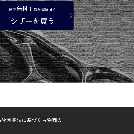
無料！
送料
最短翌日届く
シザーを買う
は古物営業法に基づく古物商の
。