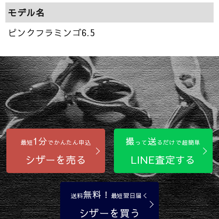
モデル名
ピンクフラミンゴ6.5
1分
撮
送
最短
でかんたん申込
って
るだけで超簡単
シザーを売る
LINE査定する
無料！
送料
最短翌日届く
シザーを買う