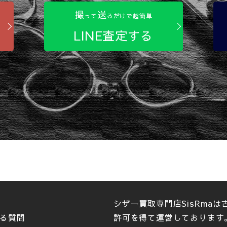
撮
送
って
るだけで超簡単
LINE査定する
シザー買取専門店SisRma
る質問
許可を得て運営しております