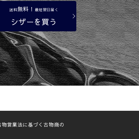
無料！
送料
最短翌日届く
シザーを買う
は古物営業法に基づく古物商の
。