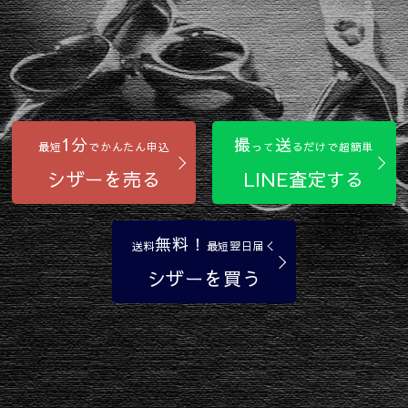
1分
撮
送
最短
でかんたん申込
って
るだけで超簡単
シザーを売る
LINE査定する
無料！
送料
最短翌日届く
シザーを買う